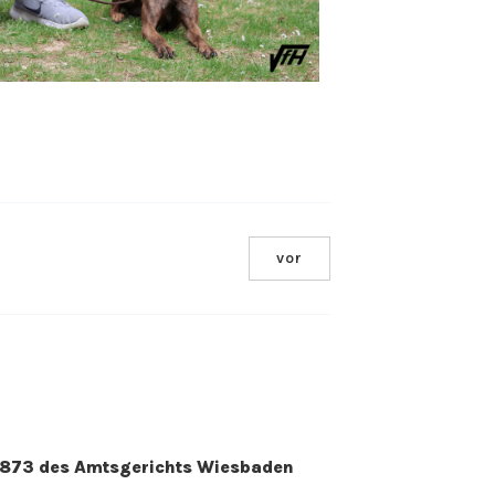
Office 365
Outlook Live
vor
. 2873 des Amtsgerichts Wiesbaden