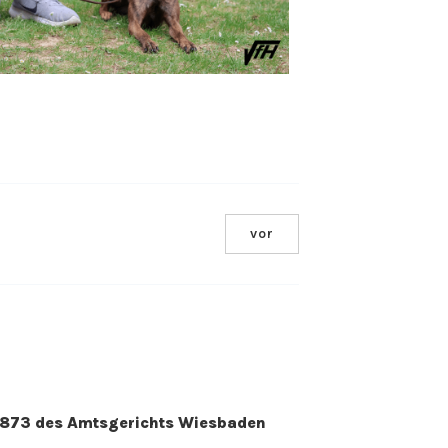
Office 365
Outlook Live
vor
. 2873 des Amtsgerichts Wiesbaden