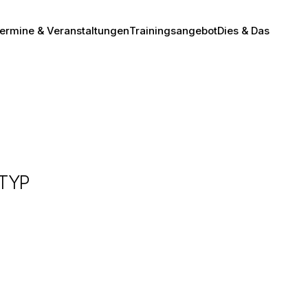
ermine & Veranstaltungen
Trainingsangebot
Dies & Das
TYP
Office 365
Outlook Live