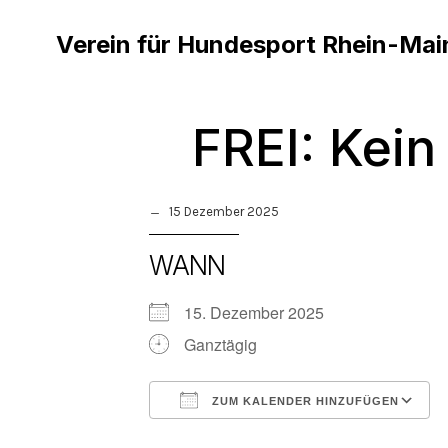
Verein für Hundesport Rhein-Mai
FREI: Kei
15 Dezember 2025
WANN
15. Dezember 2025
Ganztägig
ZUM KALENDER HINZUFÜGEN
ICS herunterladen
Google Kalender
iCalendar
Office 365
Outlook 