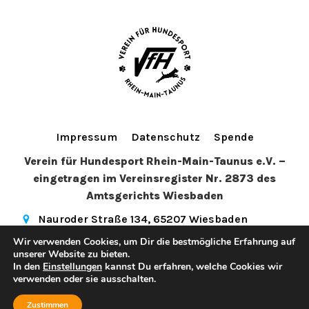
Impressum
Datenschutz
Spende
Verein für Hundesport Rhein-Main-Taunus e.V. –
eingetragen im Vereinsregister Nr. 2873 des
Amtsgerichts Wiesbaden
Nauroder Straße 134, 65207 Wiesbaden
info@vfhwi.de
(+49) 179 5081972
Wir verwenden Cookies, um Dir die bestmögliche Erfahrung auf
hundesport_wiesbaden
unserer Website zu bieten.
In den
Einstellungen
kannst Du erfahren, welche Cookies wir
© 2026 Verein für Hundesport Rhein-Main-Taunus e.V.. Created
verwenden oder sie ausschalten.
Kubio
for free using WordPress and
Zustimmen