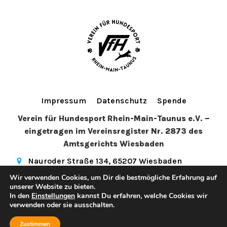
Impressum
Datenschutz
Spende
Verein für Hundesport Rhein-Main-Taunus e.V. –
eingetragen im Vereinsregister Nr. 2873 des
Amtsgerichts Wiesbaden
Nauroder Straße 134, 65207 Wiesbaden
info@vfhwi.de
(+49) 179 5081972
Wir verwenden Cookies, um Dir die bestmögliche Erfahrung auf
hundesport_wiesbaden
unserer Website zu bieten.
In den
Einstellungen
kannst Du erfahren, welche Cookies wir
© 2026 Verein für Hundesport Rhein-Main-Taunus e.V.. Created
verwenden oder sie ausschalten.
Kubio
for free using WordPress and
Zustimmen