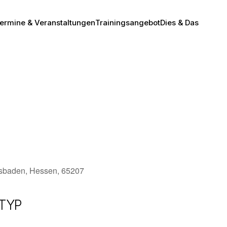
ermine & Veranstaltungen
Trainingsangebot
Dies & Das
esbaden, Hessen, 65207
TYP
Office 365
Outlook Live