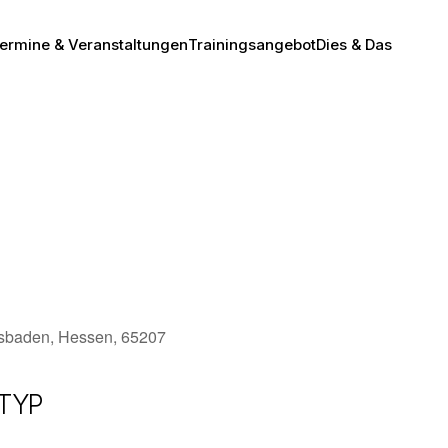
ermine & Veranstaltungen
Trainingsangebot
Dies & Das
esbaden, Hessen, 65207
TYP
Office 365
Outlook Live