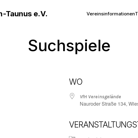
n-Taunus e.V.
Vereinsinformationen
T
Suchspiele
WO
VfH Vereinsgelände
Nauroder Straße 134, Wi
VERANSTALTUNGS
Google Kalender
iCalendar