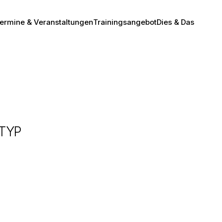
ermine & Veranstaltungen
Trainingsangebot
Dies & Das
TYP
Office 365
Outlook Live