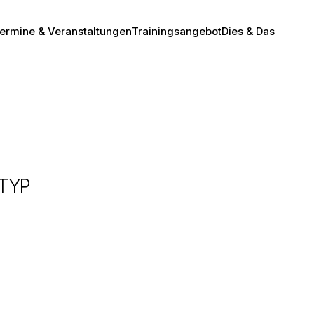
ermine & Veranstaltungen
Trainingsangebot
Dies & Das
TYP
Office 365
Outlook Live