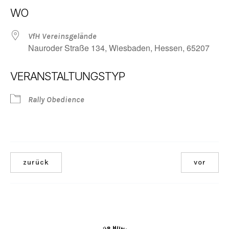
ICS herunterladen
Google Kalender
WO
VfH Vereinsgelände
Nauroder Straße 134, Wiesbaden, Hessen, 65207
VERANSTALTUNGSTYP
Rally Obedience
zurück
vor