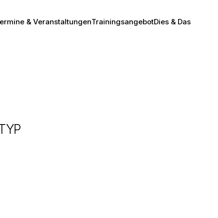
ermine & Veranstaltungen
Trainingsangebot
Dies & Das
TYP
Office 365
Outlook Live