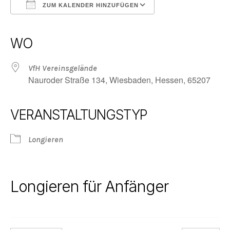
ZUM KALENDER HINZUFÜGEN
ICS herunterladen
Google Kalender
iCalendar
Office 365
Outlook Live
WO
VfH Vereinsgelände
Nauroder Straße 134, Wiesbaden, Hessen, 65207
VERANSTALTUNGSTYP
Longieren
Longieren für Anfänger