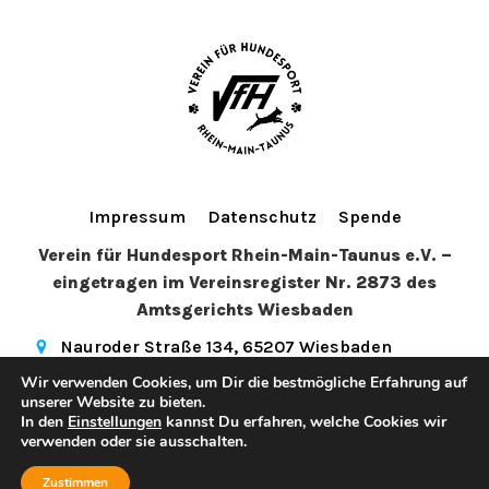
Impressum
Datenschutz
Spende
Verein für Hundesport Rhein-Main-Taunus e.V. –
eingetragen im Vereinsregister Nr. 2873 des
Amtsgerichts Wiesbaden
Nauroder Straße 134, 65207 Wiesbaden
info@vfhwi.de
(+49) 179 5081972
Wir verwenden Cookies, um Dir die bestmögliche Erfahrung auf
hundesport_wiesbaden
unserer Website zu bieten.
In den
Einstellungen
kannst Du erfahren, welche Cookies wir
© 2026 Verein für Hundesport Rhein-Main-Taunus e.V.. Created
verwenden oder sie ausschalten.
Kubio
for free using WordPress and
Zustimmen