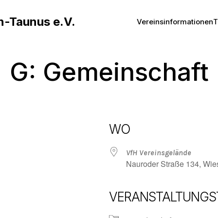
n-Taunus e.V.
Vereinsinformationen
T
G: Gemeinschaft
WO
VfH Vereinsgelände
Nauroder Straße 134, Wi
VERANSTALTUNGS
Google Kalender
iCalendar