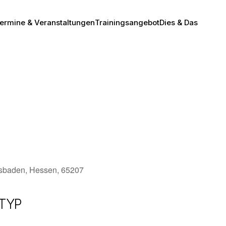
ermine & Veranstaltungen
Trainingsangebot
Dies & Das
esbaden, Hessen, 65207
TYP
Office 365
Outlook Live