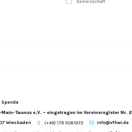
Gemeinschaft
Spende
n-Main-Taunus e.V. – eingetragen im Vereinsregister Nr
207 Wiesbaden
info@vfhwi.de
(+49) 179 5081972