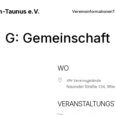
n-Taunus e.V.
Vereinsinformationen
T
G: Gemeinschaft
WO
VfH Vereinsgelände
Nauroder Straße 134, Wi
VERANSTALTUNGS
Google Kalender
iCalendar