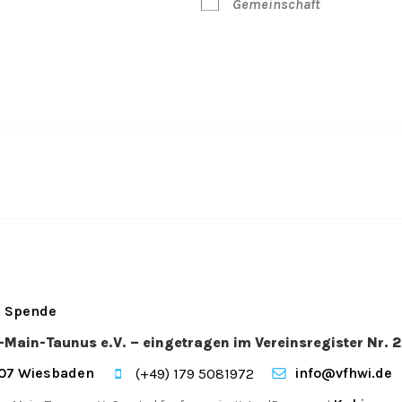
Gemeinschaft
Spende
n-Main-Taunus e.V. – eingetragen im Vereinsregister Nr
207 Wiesbaden
info@vfhwi.de
(+49) 179 5081972