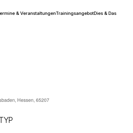
ermine & Veranstaltungen
Trainingsangebot
Dies & Das
esbaden, Hessen, 65207
TYP
Office 365
Outlook Live