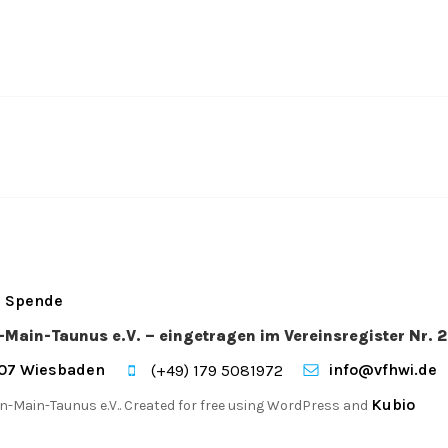
Spende
n-Main-Taunus e.V. – eingetragen im Vereinsregister Nr
207 Wiesbaden
info@vfhwi.de
(+49) 179 5081972
Kubio
n-Main-Taunus e.V.. Created for free using WordPress and