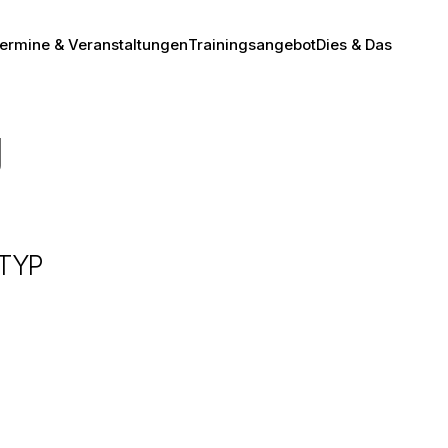
ermine & Veranstaltungen
Trainingsangebot
Dies & Das
g
TYP
Office 365
Outlook Live