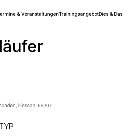
ermine & Veranstaltungen
Trainingsangebot
Dies & Das
läufer
esbaden, Hessen, 65207
TYP
Office 365
Outlook Live