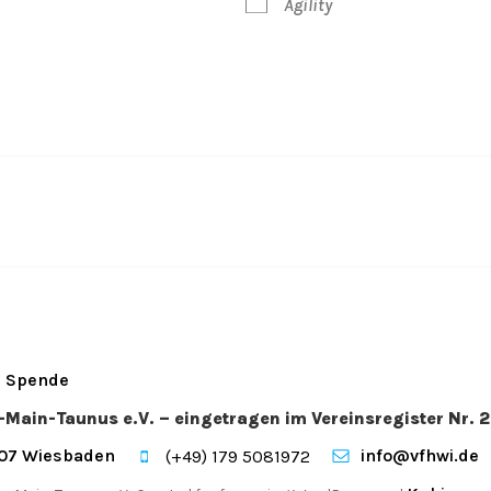
Agility
Spende
n-Main-Taunus e.V. – eingetragen im Vereinsregister Nr
207 Wiesbaden
info@vfhwi.de
(+49) 179 5081972