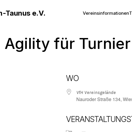
n-Taunus e.V.
Vereinsinformationen
T
 Agility für Turnier
WO
VfH Vereinsgelände
Nauroder Straße 134, Wi
VERANSTALTUNGS
Google Kalender
iCalendar