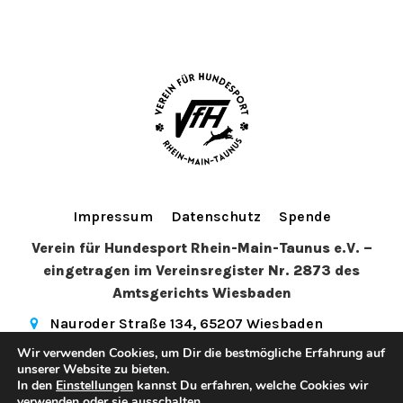
Impressum
Datenschutz
Spende
Verein für Hundesport Rhein-Main-Taunus e.V. –
eingetragen im Vereinsregister Nr. 2873 des
Amtsgerichts Wiesbaden
Nauroder Straße 134, 65207 Wiesbaden
info@vfhwi.de
(+49) 179 5081972
Wir verwenden Cookies, um Dir die bestmögliche Erfahrung auf
hundesport_wiesbaden
unserer Website zu bieten.
In den
Einstellungen
kannst Du erfahren, welche Cookies wir
© 2026 Verein für Hundesport Rhein-Main-Taunus e.V.. Created
verwenden oder sie ausschalten.