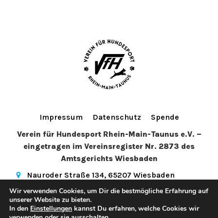
Impressum
Datenschutz
Spende
Verein für Hundesport Rhein-Main-Taunus e.V. –
eingetragen im Vereinsregister Nr. 2873 des
Amtsgerichts Wiesbaden
Nauroder Straße 134, 65207 Wiesbaden
info@vfhwi.de
(+49) 179 5081972
Wir verwenden Cookies, um Dir die bestmögliche Erfahrung auf
hundesport_wiesbaden
unserer Website zu bieten.
In den
Einstellungen
kannst Du erfahren, welche Cookies wir
© 2026 Verein für Hundesport Rhein-Main-Taunus e.V.. Created
verwenden oder sie ausschalten.