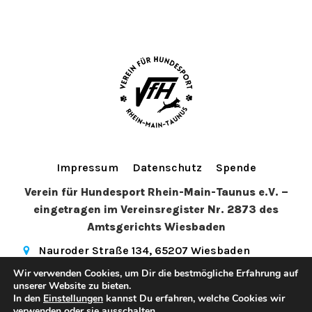
Impressum
Datenschutz
Spende
Verein für Hundesport Rhein-Main-Taunus e.V. –
eingetragen im Vereinsregister Nr. 2873 des
Amtsgerichts Wiesbaden
Nauroder Straße 134, 65207 Wiesbaden
info@vfhwi.de
(+49) 179 5081972
Wir verwenden Cookies, um Dir die bestmögliche Erfahrung auf
hundesport_wiesbaden
unserer Website zu bieten.
In den
Einstellungen
kannst Du erfahren, welche Cookies wir
© 2026 Verein für Hundesport Rhein-Main-Taunus e.V.. Created
verwenden oder sie ausschalten.