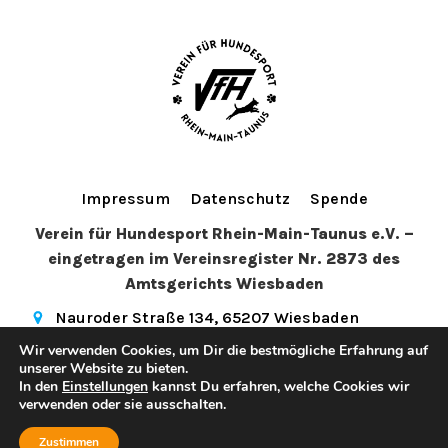
Impressum
Datenschutz
Spende
Verein für Hundesport Rhein-Main-Taunus e.V. –
eingetragen im Vereinsregister Nr. 2873 des
Amtsgerichts Wiesbaden
Nauroder Straße 134, 65207 Wiesbaden
info@vfhwi.de
(+49) 179 5081972
Wir verwenden Cookies, um Dir die bestmögliche Erfahrung auf
hundesport_wiesbaden
unserer Website zu bieten.
In den
Einstellungen
kannst Du erfahren, welche Cookies wir
© 2026 Verein für Hundesport Rhein-Main-Taunus e.V.. Created
verwenden oder sie ausschalten.
Kubio
for free using WordPress and
Zustimmen